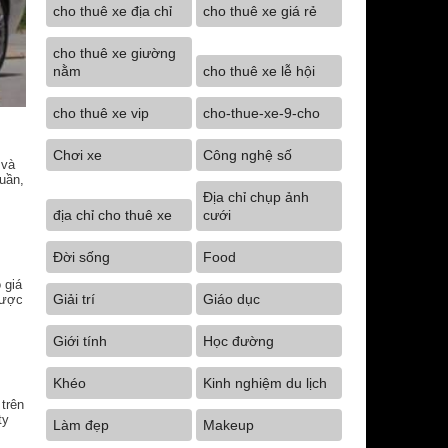
cho thuê xe địa chỉ
cho thuê xe giá rẻ
cho thuê xe giường
nằm
cho thuê xe lễ hội
cho thuê xe vip
cho-thue-xe-9-cho
Chơi xe
Công nghệ số
 và
uần,
Địa chỉ chụp ảnh
địa chỉ cho thuê xe
cưới
Đời sống
Food
 giá
Giải trí
Giáo dục
được
Giới tính
Học đường
Khéo
Kinh nghiệm du lịch
trên
ty
Làm đẹp
Makeup