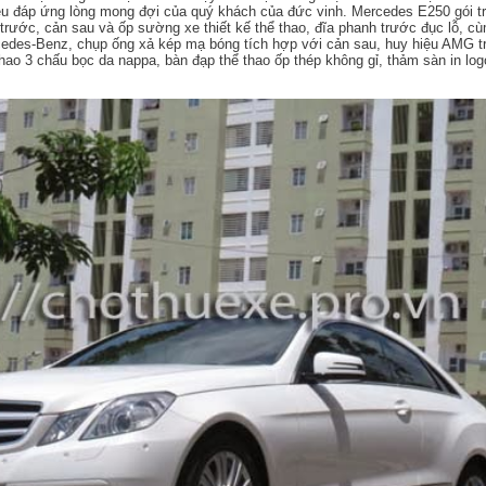
 đều đáp ứng lòng mong đợi của quý khách của đức vinh. Mercedes E250 gói t
trước, cản sau và ốp sường xe thiết kế thể thao, đĩa phanh trước đục lỗ, c
cedes-Benz, chụp ống xả kép mạ bóng tích hợp với cản sau, huy hiệu AMG t
 thao 3 chấu bọc da nappa, bàn đạp thể thao ốp thép không gỉ, thảm sàn in log