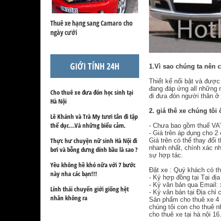
Thuê xe hạng sang Camaro cho
ngày cưới
GIỚI TÍNH 24H
1.Vì sao chúng ta nên 
Thiết kế nổi bật và đượ
đang đáp ứng all những n
Cho thuê xe đưa đón học sinh tại
đi đưa đón người thân ở 
Hà Nội
2. giá thê xe chúng tôi
Lê Khánh và Trà My tươi tắn đi tập
thể dục...Và những biểu cảm.
- Chưa bao gồm thuế VA
- Giá trên áp dụng cho 2 
Thực hư chuyện nữ sinh Hà Nội đi
Giá trên có thể thay đổi
nhanh nhất, chính xác n
bơi và bỗng dưng dính bầu là sao ?
sự hợp tác.
Yêu không hề khó nữa với 7 bước
Đặt xe : Quý khách có t
này nha các bạn!!!
- Ký hợp đồng tại Tại đị
- Ký văn bản qua Email:
Lính thái chuyển giới giống hệt
- Ký văn bản tại Địa chỉ
nhân không ra
Sản phẩm cho thuê xe 4 
chúng tôi con cho thuê n
cho thuê xe tại hà nội 16.