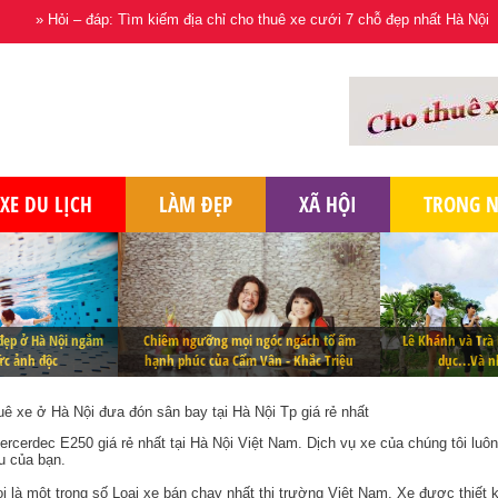
»
Hỏi – đáp: Tìm kiếm địa chỉ cho thuê xe cưới 7 chỗ đẹp nhất Hà Nội
»
Th
XE DU LỊCH
LÀM ĐẸP
XÃ HỘI
TRONG 
 đẹp ở Hà Nội ngắm
Chiêm ngưỡng mọi ngóc ngách tổ ấm
Lê Khánh và Trà 
c ảnh độc
hạnh phúc của Cẩm Vân - Khắc Triệu
dục...Và 
uê xe ở Hà Nội đưa đón sân bay tại Hà Nội Tp giá rẻ nhất
rcerdec E250 giá rẻ nhất tại Hà Nội Việt Nam. Dịch vụ xe của chúng tôi luôn
u của bạn.
là một trong số Loại xe bán chạy nhất thị trường Việt Nam. Xe được thiết 