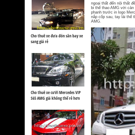
ngoại thất đến nội thất
bi thể thao AMG với cản 
phanh trước in logo Mer
nắp cốp sau, tay lái thể
AMG.
Cho thuê xe đưa đón sân bay xe
sang giá rẻ
Cho thuê xe cưới Mercedes VIP
S65 AMG giá không thể rẻ hơn