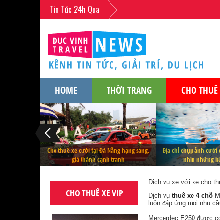
Tin Tức 24h Qua
HOME
THỜI TRANG
CHO THUÊ 
Cho thuê xe cưới tại Đà Nẵng hạng sang,
Địa chỉ chụp ảnh cưới
giá thành cạnh tranh
nhìn những bứ
Dịch vụ xe với xe cho th
CHO THUÊ XE VIP
Dịch vụ
thuê xe 4 chỗ
Me
luôn đáp ứng mọi nhu cầ
Mercerdec E250 được coi 