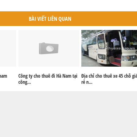
BÀI VIẾT LIÊN QUAN
tham
Công ty cho thuê đi Hà Nam tại
Địa chỉ cho thuê xe 45 chỗ gi
công...
rẻ n...