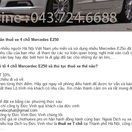
cần thuê xe 4 chỗ Mercedes E250
c nhiều người Hà Nội Việt Nam yêu mến và sử dụng nhiều Mercedes E25o đã
hu cầu của bạn như: đi tham dự các sự kiện quan trọng, nghỉ mát vào cuối t
sân bay hay đặc biệt hơn là đi gặp đối tác cho những dự án lớn,....
 ô tô 4 chỗ Mercerdec E250 và thủ tục thuế xe thế nào?
T 10%.
chiều đi và về.
 theo từng thời điểm. Hãy gọi ngay về phòng điều hành để được tư vấn và báo
hất theo Lộ trình mà khách có nhu cầu. Xin chân thành cảm ơn và rất mong 
hể đặt xe bằng các phương thức sau:
a chỉ công ty Đức Vinh quý khách của đức vinh
xelocphat@gmail.com
 công ty Đức Vinh Đức Vinh chúng tôi.
chỗ giá rẻ chothuexe.pro.vn hân hạnh đồng hành cùng bạn. Ngoài Dịch vụ xe 
hiều loại Dịch vụ Đức Vinh như là
thuê xe 7 chỗ
tại Thành phố Hà Nội, công 
....