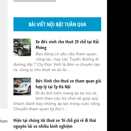
BÀI VIẾT NỘI BẬT TUẦN QUA
Xe đức vinh cho thuê 29 chỗ tại Hải
Phòng
Bạn đang có yêu cầu tham quan,
công tác, hay các Tuyến đường đi
đường dài ? Cty Đức Vinh là đơn vị chuyên tạo
ra, công ty cho thuê xe du lịc...
Đức Vinh cho thuê xe tham quan giá
hợp lý tại Tp Hà Nội
Đi du lịch luôn mang lại sự vui vẻ,
kèm theo các trò chơi sẽ giúp quý
khách đánh bay những áp lực trong cuộc sống.
Chuyến tham quan kỳ thú t...
Hiện tại chúng tôi thuê xe 16 chỗ giá rẻ đi thái
 hơn
nguyên lái xe nhiều kinh nghiệm