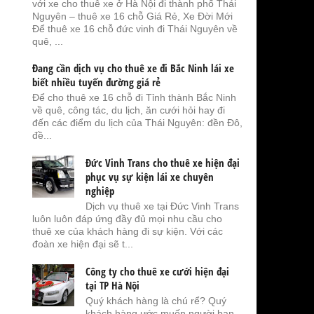
với xe cho thuê xe ở Hà Nội đi thành phố Thái
Nguyên – thuê xe 16 chỗ Giá Rẻ, Xe Đời Mới
Để thuê xe 16 chỗ đức vinh đi Thái Nguyên về
quê, ...
Đang cần dịch vụ cho thuê xe đi Bắc Ninh lái xe
biết nhiều tuyến đường giá rẻ
Để cho thuê xe 16 chỗ đi Tỉnh thành Bắc Ninh
về quê, công tác, du lịch, ăn cưới hỏi hay đi
đến các điểm du lịch của Thái Nguyên: đền Đô,
đề...
Đức Vinh Trans cho thuê xe hiện đại
phục vụ sự kiện lái xe chuyên
nghiệp
Dịch vụ thuê xe tại Đức Vinh Trans
luôn luôn đáp ứng đầy đủ mọi nhu cầu cho
thuê xe của khách hàng đi sự kiện. Với các
đoàn xe hiện đại sẽ t...
Công ty cho thuê xe cưới hiện đại
tại TP Hà Nội
Quý khách hàng là chú rể? Quý
khách hàng ước muốn người bạn