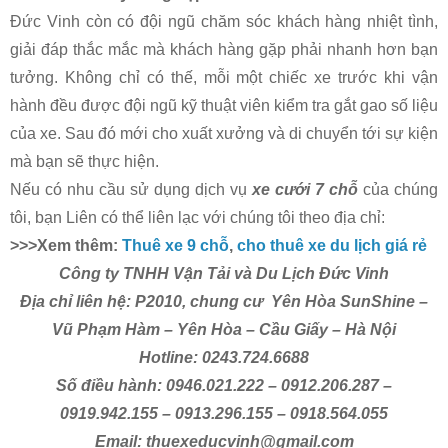
Đức Vinh còn có đội ngũ chăm sóc khách hàng nhiệt tình,
giải đáp thắc mắc mà khách hàng gặp phải nhanh hơn bạn
tưởng. Không chỉ có thế, mỗi một chiếc xe trước khi vận
hành đều được đội ngũ kỹ thuật viên kiểm tra gắt gao số liệu
của xe. Sau đó mới cho xuất xưởng và di chuyển tới sự kiện
mà bạn sẽ thực hiện.
Nếu có nhu cầu sử dụng dịch vụ
xe cưới 7 chỗ
của chúng
tôi, bạn Liên có thể liên lạc với chúng tôi theo địa chỉ:
>>>Xem thêm:
Thuê xe 9 chỗ
,
cho thuê xe du lịch giá rẻ
Công ty TNHH Vận Tải và Du Lịch Đức Vinh
Địa chỉ liên hệ: P2010, chung cư Yên Hòa SunShine –
Vũ Phạm Hàm – Yên Hòa – Cầu Giấy – Hà Nội
Hotline: 0243.724.6688
Số điều hành: 0946.021.222 – 0912.206.287 –
0919.942.155 – 0913.296.155 –
0918.564.055
Email: thuexeducvinh@gmail.com