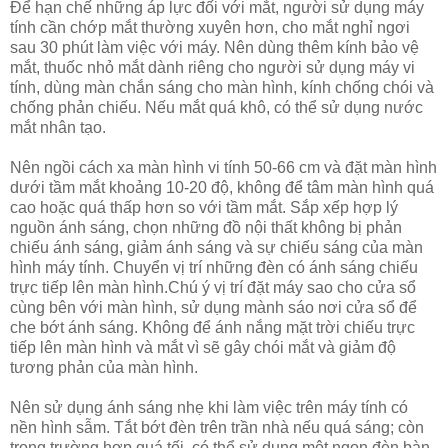
Để hạn chế những áp lực đối với mắt, người sử dụng máy
tính cần chớp mắt thường xuyên hơn, cho mắt nghỉ ngơi
sau 30 phút làm việc với máy. Nên dùng thêm kính bảo vệ
mắt, thuốc nhỏ mắt dành riêng cho người sử dụng máy vi
tính, dùng màn chắn sáng cho màn hình, kính chống chói và
chống phản chiếu. Nếu mắt quá khô, có thể sử dụng nước
mắt nhân tạo.
Nên ngồi cách xa màn hình vi tính 50-66 cm và đặt màn hình
dưới tầm mắt khoảng 10-20 độ, không để tâm màn hình quá
cao hoặc quá thấp hơn so với tầm mắt. Sắp xếp hợp lý
nguồn ánh sáng, chọn những đồ nội thất không bị phản
chiếu ánh sáng, giảm ánh sáng và sự chiếu sáng của màn
hình máy tính. Chuyển vị trí những đèn có ánh sáng chiếu
trực tiếp lên màn hình.Chú ý vị trí đặt máy sao cho cửa sổ
cùng bên với màn hình, sử dụng mành sáo nơi cửa sổ để
che bớt ánh sáng. Không để ánh nắng mặt trời chiếu trực
tiếp lên màn hình và mắt vì sẽ gây chói mắt và giảm độ
tương phản của màn hình.
Nên sử dụng ánh sáng nhẹ khi làm việc trên máy tính có
nền hình sẫm. Tắt bớt đèn trên trần nhà nếu quá sáng; còn
trong trường hợp quá tối, có thể sử dụng một ngọn đèn bàn