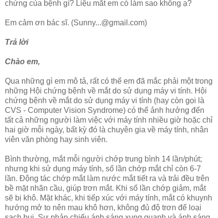
chứng của bệnh gì? Liệu mắt em có làm sao không ạ?
Em cảm ơn bác sĩ. (Sunny...@gmail.com)
Trả lời
Chào em,
Qua những gì em mô tả, rất có thể em đã mắc phải một trong
những Hội chứng bệnh về mắt do sử dụng máy vi tính. Hội
chứng bệnh về mắt do sử dụng máy vi tính (hay còn gọi là
CVS - Computer Vision Syndrome) có thể ảnh hưởng đến
tất cả những người làm việc với máy tính nhiều giờ hoặc chỉ
hai giờ mỗi ngày, bất kỳ đó là chuyên gia về máy tính, nhân
viên văn phòng hay sinh viên.
Bình thường, mắt mỗi người chớp trung bình 14 lần/phút;
nhưng khi sử dụng máy tính, số lần chớp mắt chỉ còn 6-7
lần. Động tác chớp mắt làm nước mắt tiết ra và trải đều trên
bề mặt nhãn cầu, giúp trơn mắt. Khi số lần chớp giảm, mắt
sẽ bị khô. Mặt khác, khi tiếp xúc với máy tính, mắt có khuynh
hướng mở to nên mau khô hơn, không đủ độ trơn để loại
sạch bụi. Sự phản chiếu ánh sáng xung quanh và ánh sáng